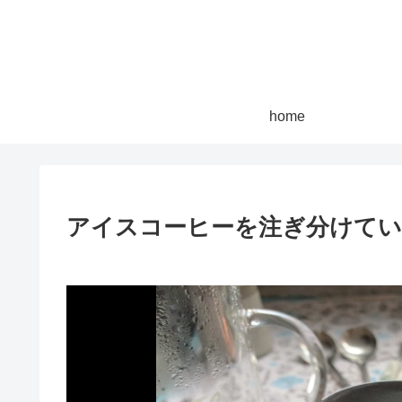
home
アイスコーヒーを注ぎ分けて
動
画
プ
レ