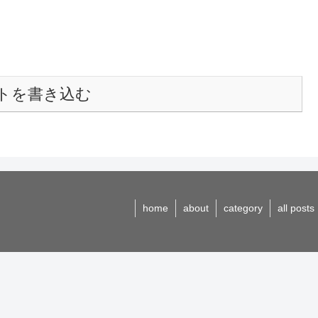
トを書き込む
home
about
category
all posts