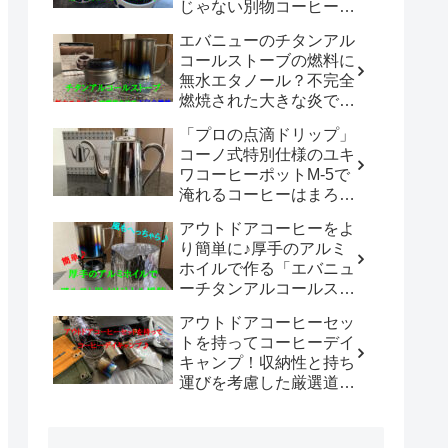
じゃない別物コーヒード
リッパーだった！！
エバニューのチタンアル
「WDC-185開封レビュ
コールストーブの燃料に
ー」
無水エタノール？不完全
燃焼された大きな炎でチ
タン製マグカップでお湯
「プロの点滴ドリップ」
沸かしてコーヒーを楽し
コーノ式特別仕様のユキ
む。
ワコーヒーポットM-5で
淹れるコーヒーはまろや
かさ100倍増！！
アウトドアコーヒーをよ
り簡単に♪厚手のアルミ
ホイルで作る「エバニュ
ーチタンアルコールスト
ーブ専用風防」の使い勝
アウトドアコーヒーセッ
手は既製品以上？？
トを持ってコーヒーデイ
キャンプ！収納性と持ち
運びを考慮した厳選道具
でキャンプや登山で美味
しいコーヒーを楽しも
う。