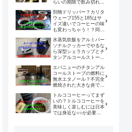
らいの期限で飲み切れば
美味しいまま楽しめる
別物ドリッパー？カリタ
の？？
ウェーブ155と185はサ
イズ違いでコーヒーの味
も変わっちゃう！？同じ
シリーズのドリッパーで
水蒸気炊飯をアルミパー
違いを感じないコーヒー
ソナルクッカーでやるな
を淹れる方法は？
ら深型シェラカップとチ
タンアルコールストーブ
の組み合わせが最強！コ
エバニューのチタンアル
ンパクトにまとめられて
コールストーブの燃料に
汎用性無限大！！
無水エタノール？不完全
燃焼された大きな炎でチ
タン製マグカップでお湯
トルココーヒーってまず
沸かしてコーヒーを楽し
いの？トルココーヒーを
む。
美味しく楽しむには日本
では身近な○○が必要だ
った！！