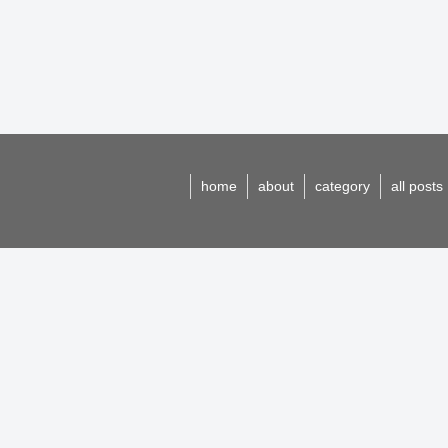
home
about
category
all posts