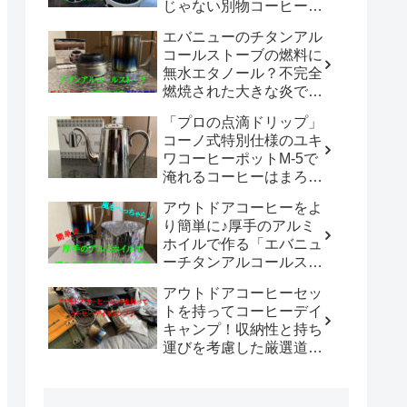
じゃない別物コーヒード
リッパーだった！！
エバニューのチタンアル
「WDC-185開封レビュ
コールストーブの燃料に
ー」
無水エタノール？不完全
燃焼された大きな炎でチ
タン製マグカップでお湯
「プロの点滴ドリップ」
沸かしてコーヒーを楽し
コーノ式特別仕様のユキ
む。
ワコーヒーポットM-5で
淹れるコーヒーはまろや
かさ100倍増！！
アウトドアコーヒーをよ
り簡単に♪厚手のアルミ
ホイルで作る「エバニュ
ーチタンアルコールスト
ーブ専用風防」の使い勝
アウトドアコーヒーセッ
手は既製品以上？？
トを持ってコーヒーデイ
キャンプ！収納性と持ち
運びを考慮した厳選道具
でキャンプや登山で美味
しいコーヒーを楽しも
う。