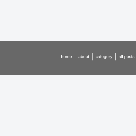
home
about
category
all posts