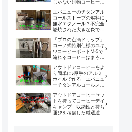
じゃない別物コーヒード
リッパーだった！！
エバニューのチタンアル
「WDC-185開封レビュ
コールストーブの燃料に
ー」
無水エタノール？不完全
燃焼された大きな炎でチ
タン製マグカップでお湯
「プロの点滴ドリップ」
沸かしてコーヒーを楽し
コーノ式特別仕様のユキ
む。
ワコーヒーポットM-5で
淹れるコーヒーはまろや
かさ100倍増！！
アウトドアコーヒーをよ
り簡単に♪厚手のアルミ
ホイルで作る「エバニュ
ーチタンアルコールスト
ーブ専用風防」の使い勝
アウトドアコーヒーセッ
手は既製品以上？？
トを持ってコーヒーデイ
キャンプ！収納性と持ち
運びを考慮した厳選道具
でキャンプや登山で美味
しいコーヒーを楽しも
う。