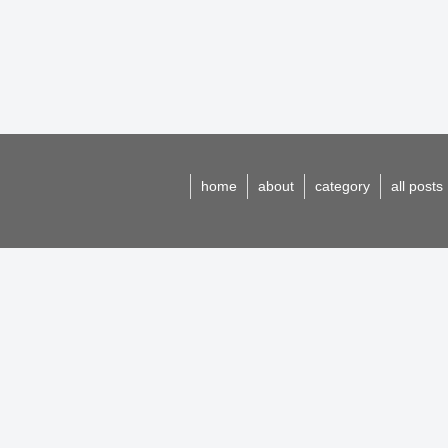
home
about
category
all posts