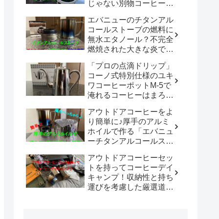
じゃない別物コーヒード
リッパーだった！！
エバニューのチタンアル
「WDC-185開封レビュ
コールストーブの燃料に
ー」
無水エタノール？不完全
燃焼された大きな炎でチ
タン製マグカップでお湯
「プロの点滴ドリップ」
沸かしてコーヒーを楽し
コーノ式特別仕様のユキ
む。
ワコーヒーポットM-5で
淹れるコーヒーはまろや
かさ100倍増！！
アウトドアコーヒーをよ
り簡単に♪厚手のアルミ
ホイルで作る「エバニュ
ーチタンアルコールスト
ーブ専用風防」の使い勝
アウトドアコーヒーセッ
手は既製品以上？？
トを持ってコーヒーデイ
キャンプ！収納性と持ち
運びを考慮した厳選道具
でキャンプや登山で美味
しいコーヒーを楽しも
う。