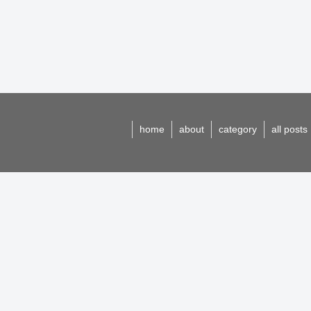
home
about
category
all posts