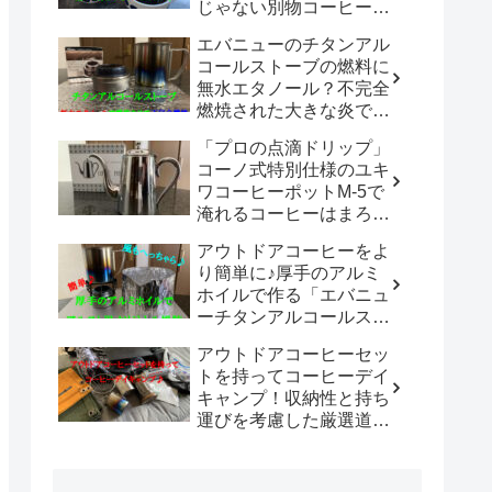
じゃない別物コーヒード
リッパーだった！！
エバニューのチタンアル
「WDC-185開封レビュ
コールストーブの燃料に
ー」
無水エタノール？不完全
燃焼された大きな炎でチ
タン製マグカップでお湯
「プロの点滴ドリップ」
沸かしてコーヒーを楽し
コーノ式特別仕様のユキ
む。
ワコーヒーポットM-5で
淹れるコーヒーはまろや
かさ100倍増！！
アウトドアコーヒーをよ
り簡単に♪厚手のアルミ
ホイルで作る「エバニュ
ーチタンアルコールスト
ーブ専用風防」の使い勝
アウトドアコーヒーセッ
手は既製品以上？？
トを持ってコーヒーデイ
キャンプ！収納性と持ち
運びを考慮した厳選道具
でキャンプや登山で美味
しいコーヒーを楽しも
う。