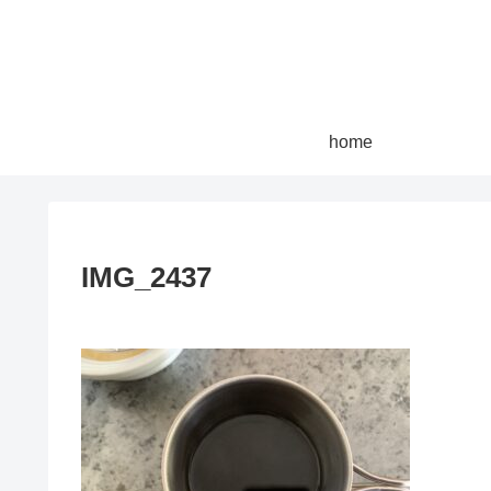
home
IMG_2437