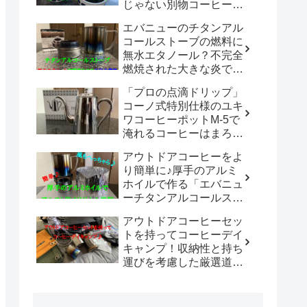
じゃない別物コーヒード
リッパーだった！！
エバニューのチタンアル
「WDC-185開封レビュ
コールストーブの燃料に
ー」
無水エタノール？不完全
燃焼された大きな炎でチ
タン製マグカップでお湯
「プロの点滴ドリップ」
沸かしてコーヒーを楽し
コーノ式特別仕様のユキ
む。
ワコーヒーポットM-5で
淹れるコーヒーはまろや
かさ100倍増！！
アウトドアコーヒーをよ
り簡単に♪厚手のアルミ
ホイルで作る「エバニュ
ーチタンアルコールスト
ーブ専用風防」の使い勝
アウトドアコーヒーセッ
手は既製品以上？？
トを持ってコーヒーデイ
キャンプ！収納性と持ち
運びを考慮した厳選道具
でキャンプや登山で美味
しいコーヒーを楽しも
う。