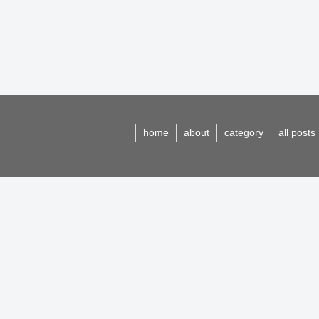
home
about
category
all posts