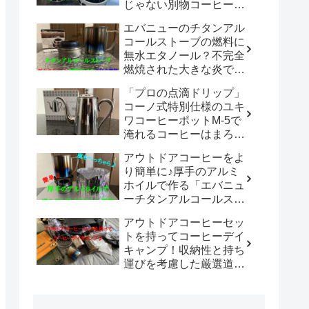
じゃない別物コーヒード
リッパーだった！！
エバニューのチタンアル
「WDC-185開封レビュ
コールストーブの燃料に
ー」
無水エタノール？不完全
燃焼された大きな炎でチ
タン製マグカップでお湯
「プロの点滴ドリップ」
沸かしてコーヒーを楽し
コーノ式特別仕様のユキ
む。
ワコーヒーポットM-5で
淹れるコーヒーはまろや
かさ100倍増！！
アウトドアコーヒーをよ
り簡単に♪厚手のアルミ
ホイルで作る「エバニュ
ーチタンアルコールスト
ーブ専用風防」の使い勝
アウトドアコーヒーセッ
手は既製品以上？？
トを持ってコーヒーデイ
キャンプ！収納性と持ち
運びを考慮した厳選道具
でキャンプや登山で美味
しいコーヒーを楽しも
う。