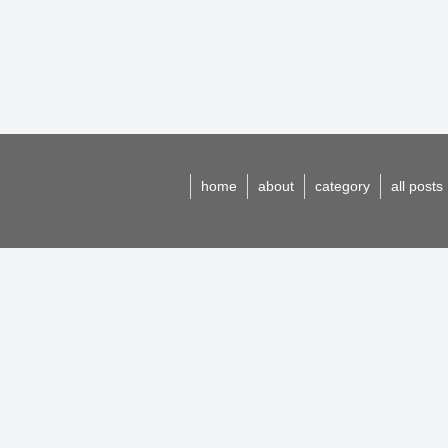
home
about
category
all posts