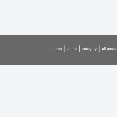
home
about
category
all posts