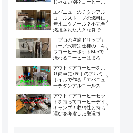
じゃない別物コーヒード
リッパーだった！！
エバニューのチタンアル
「WDC-185開封レビュ
コールストーブの燃料に
ー」
無水エタノール？不完全
燃焼された大きな炎でチ
タン製マグカップでお湯
「プロの点滴ドリップ」
沸かしてコーヒーを楽し
コーノ式特別仕様のユキ
む。
ワコーヒーポットM-5で
淹れるコーヒーはまろや
かさ100倍増！！
アウトドアコーヒーをよ
り簡単に♪厚手のアルミ
ホイルで作る「エバニュ
ーチタンアルコールスト
ーブ専用風防」の使い勝
アウトドアコーヒーセッ
手は既製品以上？？
トを持ってコーヒーデイ
キャンプ！収納性と持ち
運びを考慮した厳選道具
でキャンプや登山で美味
しいコーヒーを楽しも
う。