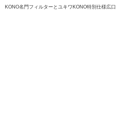
KONO名門フィルターとユキワKONO特別仕様広口