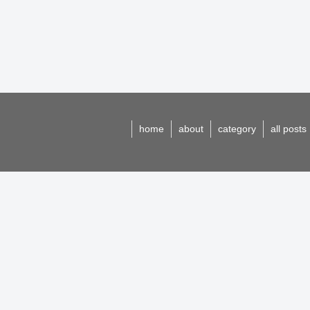
home
about
category
all posts