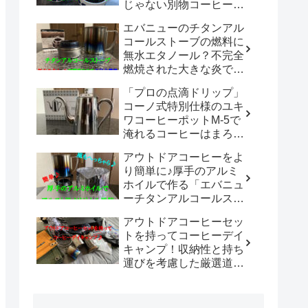
じゃない別物コーヒード
リッパーだった！！
エバニューのチタンアル
「WDC-185開封レビュ
コールストーブの燃料に
ー」
無水エタノール？不完全
燃焼された大きな炎でチ
タン製マグカップでお湯
「プロの点滴ドリップ」
沸かしてコーヒーを楽し
コーノ式特別仕様のユキ
む。
ワコーヒーポットM-5で
淹れるコーヒーはまろや
かさ100倍増！！
アウトドアコーヒーをよ
り簡単に♪厚手のアルミ
ホイルで作る「エバニュ
ーチタンアルコールスト
ーブ専用風防」の使い勝
アウトドアコーヒーセッ
手は既製品以上？？
トを持ってコーヒーデイ
キャンプ！収納性と持ち
運びを考慮した厳選道具
でキャンプや登山で美味
しいコーヒーを楽しも
う。