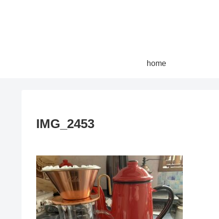
home
IMG_2453