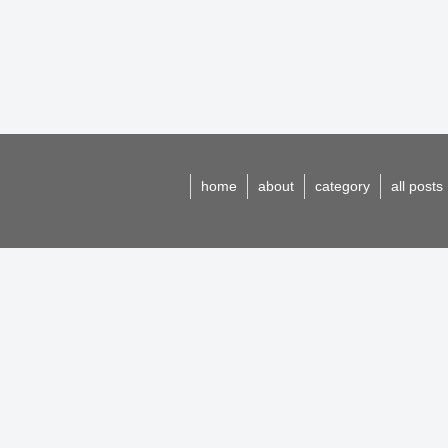
home
about
category
all posts