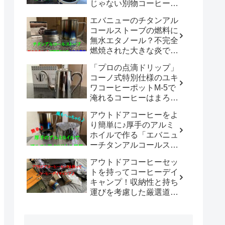
じゃない別物コーヒード
リッパーだった！！
エバニューのチタンアル
「WDC-185開封レビュ
コールストーブの燃料に
ー」
無水エタノール？不完全
燃焼された大きな炎でチ
タン製マグカップでお湯
「プロの点滴ドリップ」
沸かしてコーヒーを楽し
コーノ式特別仕様のユキ
む。
ワコーヒーポットM-5で
淹れるコーヒーはまろや
かさ100倍増！！
アウトドアコーヒーをよ
り簡単に♪厚手のアルミ
ホイルで作る「エバニュ
ーチタンアルコールスト
ーブ専用風防」の使い勝
アウトドアコーヒーセッ
手は既製品以上？？
トを持ってコーヒーデイ
キャンプ！収納性と持ち
運びを考慮した厳選道具
でキャンプや登山で美味
しいコーヒーを楽しも
う。