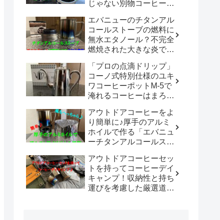
じゃない別物コーヒード
リッパーだった！！
エバニューのチタンアル
「WDC-185開封レビュ
コールストーブの燃料に
ー」
無水エタノール？不完全
燃焼された大きな炎でチ
タン製マグカップでお湯
「プロの点滴ドリップ」
沸かしてコーヒーを楽し
コーノ式特別仕様のユキ
む。
ワコーヒーポットM-5で
淹れるコーヒーはまろや
かさ100倍増！！
アウトドアコーヒーをよ
り簡単に♪厚手のアルミ
ホイルで作る「エバニュ
ーチタンアルコールスト
ーブ専用風防」の使い勝
アウトドアコーヒーセッ
手は既製品以上？？
トを持ってコーヒーデイ
キャンプ！収納性と持ち
運びを考慮した厳選道具
でキャンプや登山で美味
しいコーヒーを楽しも
う。