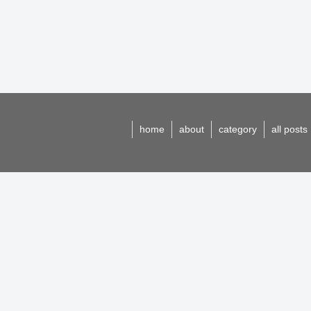
home
about
category
all posts