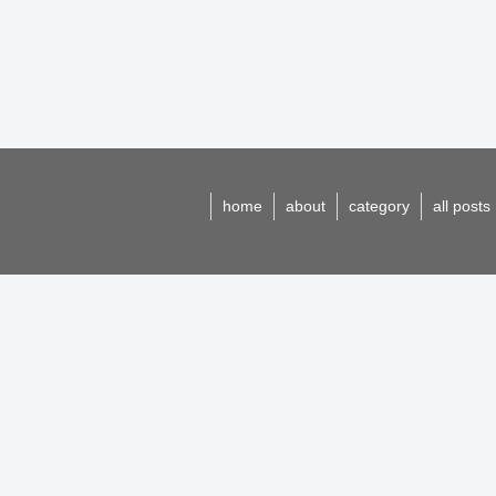
home
about
category
all posts