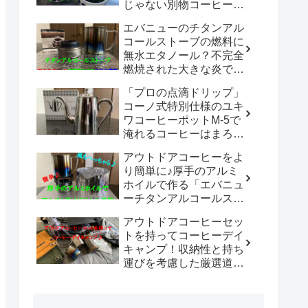
じゃない別物コーヒード
リッパーだった！！
エバニューのチタンアル
「WDC-185開封レビュ
コールストーブの燃料に
ー」
無水エタノール？不完全
燃焼された大きな炎でチ
タン製マグカップでお湯
「プロの点滴ドリップ」
沸かしてコーヒーを楽し
コーノ式特別仕様のユキ
む。
ワコーヒーポットM-5で
淹れるコーヒーはまろや
かさ100倍増！！
アウトドアコーヒーをよ
り簡単に♪厚手のアルミ
ホイルで作る「エバニュ
ーチタンアルコールスト
ーブ専用風防」の使い勝
アウトドアコーヒーセッ
手は既製品以上？？
トを持ってコーヒーデイ
キャンプ！収納性と持ち
運びを考慮した厳選道具
でキャンプや登山で美味
しいコーヒーを楽しも
う。