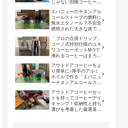
じゃない別物コーヒード
リッパーだった！！
エバニューのチタンアル
「WDC-185開封レビュ
コールストーブの燃料に
ー」
無水エタノール？不完全
燃焼された大きな炎でチ
タン製マグカップでお湯
「プロの点滴ドリップ」
沸かしてコーヒーを楽し
コーノ式特別仕様のユキ
む。
ワコーヒーポットM-5で
淹れるコーヒーはまろや
かさ100倍増！！
アウトドアコーヒーをよ
り簡単に♪厚手のアルミ
ホイルで作る「エバニュ
ーチタンアルコールスト
ーブ専用風防」の使い勝
アウトドアコーヒーセッ
手は既製品以上？？
トを持ってコーヒーデイ
キャンプ！収納性と持ち
運びを考慮した厳選道具
でキャンプや登山で美味
しいコーヒーを楽しも
う。