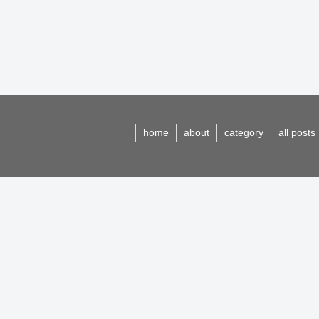
home
about
category
all posts