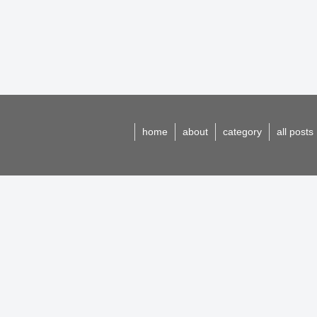
home
about
category
all posts