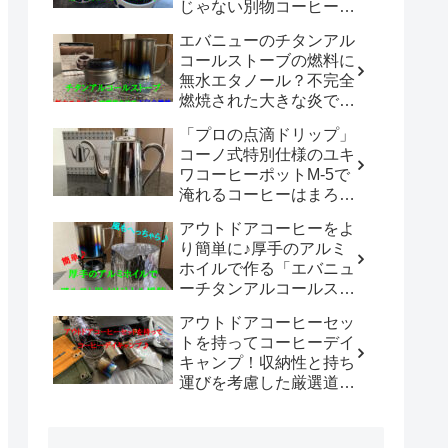
じゃない別物コーヒード
リッパーだった！！
エバニューのチタンアル
「WDC-185開封レビュ
コールストーブの燃料に
ー」
無水エタノール？不完全
燃焼された大きな炎でチ
タン製マグカップでお湯
「プロの点滴ドリップ」
沸かしてコーヒーを楽し
コーノ式特別仕様のユキ
む。
ワコーヒーポットM-5で
淹れるコーヒーはまろや
かさ100倍増！！
アウトドアコーヒーをよ
り簡単に♪厚手のアルミ
ホイルで作る「エバニュ
ーチタンアルコールスト
ーブ専用風防」の使い勝
アウトドアコーヒーセッ
手は既製品以上？？
トを持ってコーヒーデイ
キャンプ！収納性と持ち
運びを考慮した厳選道具
でキャンプや登山で美味
しいコーヒーを楽しも
う。