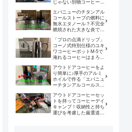
じゃない別物コーヒード
リッパーだった！！
エバニューのチタンアル
「WDC-185開封レビュ
コールストーブの燃料に
ー」
無水エタノール？不完全
燃焼された大きな炎でチ
タン製マグカップでお湯
「プロの点滴ドリップ」
沸かしてコーヒーを楽し
コーノ式特別仕様のユキ
む。
ワコーヒーポットM-5で
淹れるコーヒーはまろや
かさ100倍増！！
アウトドアコーヒーをよ
り簡単に♪厚手のアルミ
ホイルで作る「エバニュ
ーチタンアルコールスト
ーブ専用風防」の使い勝
アウトドアコーヒーセッ
手は既製品以上？？
トを持ってコーヒーデイ
キャンプ！収納性と持ち
運びを考慮した厳選道具
でキャンプや登山で美味
しいコーヒーを楽しも
う。