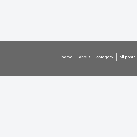
home
about
category
all posts