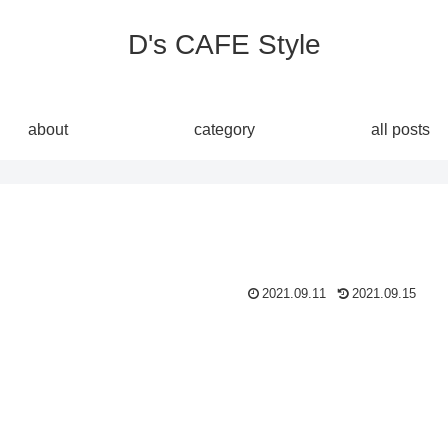
D's CAFE Style
about
category
all posts
2021.09.11
2021.09.15