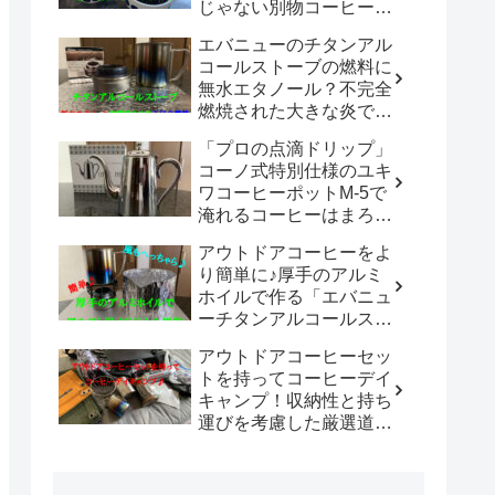
じゃない別物コーヒード
リッパーだった！！
エバニューのチタンアル
「WDC-185開封レビュ
コールストーブの燃料に
ー」
無水エタノール？不完全
燃焼された大きな炎でチ
タン製マグカップでお湯
「プロの点滴ドリップ」
沸かしてコーヒーを楽し
コーノ式特別仕様のユキ
む。
ワコーヒーポットM-5で
淹れるコーヒーはまろや
かさ100倍増！！
アウトドアコーヒーをよ
り簡単に♪厚手のアルミ
ホイルで作る「エバニュ
ーチタンアルコールスト
ーブ専用風防」の使い勝
アウトドアコーヒーセッ
手は既製品以上？？
トを持ってコーヒーデイ
キャンプ！収納性と持ち
運びを考慮した厳選道具
でキャンプや登山で美味
しいコーヒーを楽しも
う。