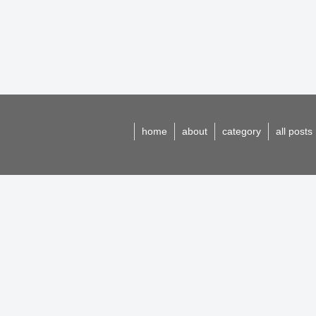
home
about
category
all posts