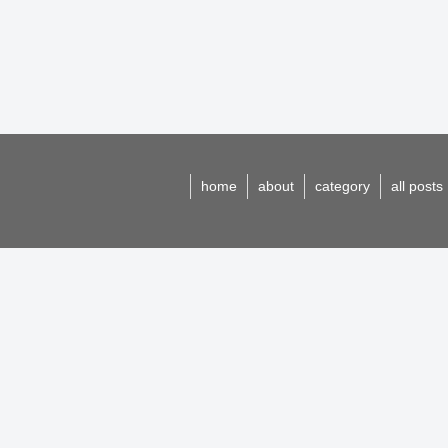
home
about
category
all posts