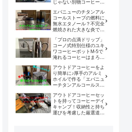
じゃない別物コーヒード
リッパーだった！！
エバニューのチタンアル
「WDC-185開封レビュ
コールストーブの燃料に
ー」
無水エタノール？不完全
燃焼された大きな炎でチ
タン製マグカップでお湯
「プロの点滴ドリップ」
沸かしてコーヒーを楽し
コーノ式特別仕様のユキ
む。
ワコーヒーポットM-5で
淹れるコーヒーはまろや
かさ100倍増！！
アウトドアコーヒーをよ
り簡単に♪厚手のアルミ
ホイルで作る「エバニュ
ーチタンアルコールスト
ーブ専用風防」の使い勝
アウトドアコーヒーセッ
手は既製品以上？？
トを持ってコーヒーデイ
キャンプ！収納性と持ち
運びを考慮した厳選道具
でキャンプや登山で美味
しいコーヒーを楽しも
う。