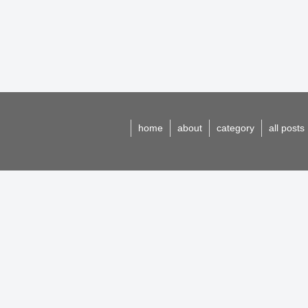
home
about
category
all posts