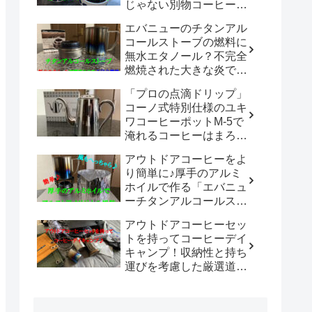
じゃない別物コーヒード
リッパーだった！！
エバニューのチタンアル
「WDC-185開封レビュ
コールストーブの燃料に
ー」
無水エタノール？不完全
燃焼された大きな炎でチ
タン製マグカップでお湯
「プロの点滴ドリップ」
沸かしてコーヒーを楽し
コーノ式特別仕様のユキ
む。
ワコーヒーポットM-5で
淹れるコーヒーはまろや
かさ100倍増！！
アウトドアコーヒーをよ
り簡単に♪厚手のアルミ
ホイルで作る「エバニュ
ーチタンアルコールスト
ーブ専用風防」の使い勝
アウトドアコーヒーセッ
手は既製品以上？？
トを持ってコーヒーデイ
キャンプ！収納性と持ち
運びを考慮した厳選道具
でキャンプや登山で美味
しいコーヒーを楽しも
う。