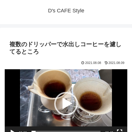
D's CAFE Style
複数のドリッパーで水出しコーヒーを濾し
てるところ
2021.08.08
2021.08.09
動
画
プ
レ
ー
ヤ
ー