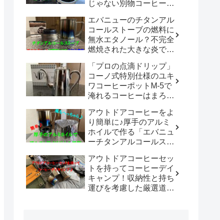
じゃない別物コーヒード
リッパーだった！！
エバニューのチタンアル
「WDC-185開封レビュ
コールストーブの燃料に
ー」
無水エタノール？不完全
燃焼された大きな炎でチ
タン製マグカップでお湯
「プロの点滴ドリップ」
沸かしてコーヒーを楽し
コーノ式特別仕様のユキ
む。
ワコーヒーポットM-5で
淹れるコーヒーはまろや
かさ100倍増！！
アウトドアコーヒーをよ
り簡単に♪厚手のアルミ
ホイルで作る「エバニュ
ーチタンアルコールスト
ーブ専用風防」の使い勝
アウトドアコーヒーセッ
手は既製品以上？？
トを持ってコーヒーデイ
キャンプ！収納性と持ち
運びを考慮した厳選道具
でキャンプや登山で美味
しいコーヒーを楽しも
う。