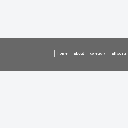
home
about
category
all posts