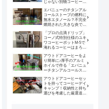
じゃない別物コーヒード
リッパーだった！！
エバニューのチタンアル
「WDC-185開封レビュ
コールストーブの燃料に
ー」
無水エタノール？不完全
燃焼された大きな炎でチ
タン製マグカップでお湯
「プロの点滴ドリップ」
沸かしてコーヒーを楽し
コーノ式特別仕様のユキ
む。
ワコーヒーポットM-5で
淹れるコーヒーはまろや
かさ100倍増！！
アウトドアコーヒーをよ
り簡単に♪厚手のアルミ
ホイルで作る「エバニュ
ーチタンアルコールスト
ーブ専用風防」の使い勝
アウトドアコーヒーセッ
手は既製品以上？？
トを持ってコーヒーデイ
キャンプ！収納性と持ち
運びを考慮した厳選道具
でキャンプや登山で美味
しいコーヒーを楽しも
う。