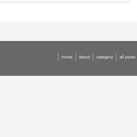
home
about
category
all posts