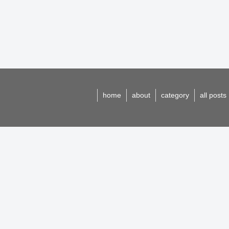
home
about
category
all posts