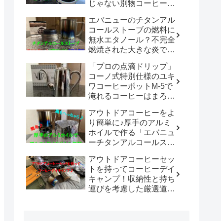
じゃない別物コーヒード
リッパーだった！！
エバニューのチタンアル
「WDC-185開封レビュ
コールストーブの燃料に
ー」
無水エタノール？不完全
燃焼された大きな炎でチ
タン製マグカップでお湯
「プロの点滴ドリップ」
沸かしてコーヒーを楽し
コーノ式特別仕様のユキ
む。
ワコーヒーポットM-5で
淹れるコーヒーはまろや
かさ100倍増！！
アウトドアコーヒーをよ
り簡単に♪厚手のアルミ
ホイルで作る「エバニュ
ーチタンアルコールスト
ーブ専用風防」の使い勝
アウトドアコーヒーセッ
手は既製品以上？？
トを持ってコーヒーデイ
キャンプ！収納性と持ち
運びを考慮した厳選道具
でキャンプや登山で美味
しいコーヒーを楽しも
う。