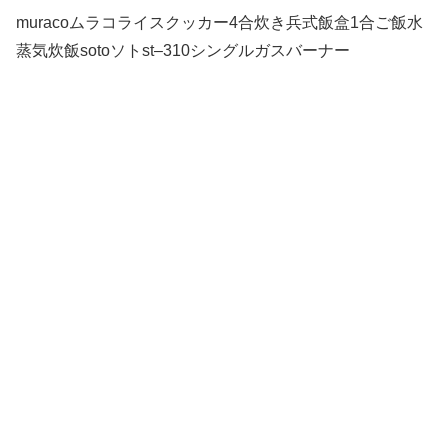
muracoムラコライスクッカー4合炊き兵式飯盒1合ご飯水
蒸気炊飯sotoソトst–310シングルガスバーナー