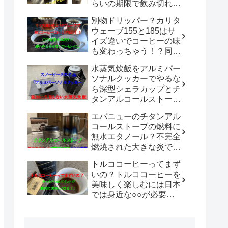
らいの期限で飲み切れば
美味しいまま楽しめる
別物ドリッパー？カリタ
の？？
ウェーブ155と185はサ
イズ違いでコーヒーの味
も変わっちゃう！？同じ
シリーズのドリッパーで
水蒸気炊飯をアルミパー
違いを感じないコーヒー
ソナルクッカーでやるな
を淹れる方法は？
ら深型シェラカップとチ
タンアルコールストーブ
の組み合わせが最強！コ
エバニューのチタンアル
ンパクトにまとめられて
コールストーブの燃料に
汎用性無限大！！
無水エタノール？不完全
燃焼された大きな炎でチ
タン製マグカップでお湯
トルココーヒーってまず
沸かしてコーヒーを楽し
いの？トルココーヒーを
む。
美味しく楽しむには日本
では身近な○○が必要だ
った！！