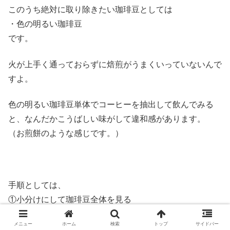
このうち絶対に取り除きたい珈琲豆としては
・色の明るい珈琲豆
です。
火が上手く通っておらずに焙煎がうまくいっていないんで
すよ。
色の明るい珈琲豆単体でコーヒーを抽出して飲んでみる
と、なんだかこうばしい味がして違和感があります。
（お煎餅のような感じです。）
手順としては、
①小分けにして珈琲豆全体を見る
②色が明るい珈琲豆を除外
メニュー
ホーム
検索
トップ
サイドバー
③形状に違和感のある珈琲豆を除外（砕けたものや貝殻