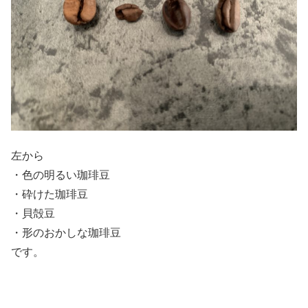
左から
・色の明るい珈琲豆
・砕けた珈琲豆
・貝殻豆
・形のおかしな珈琲豆
です。