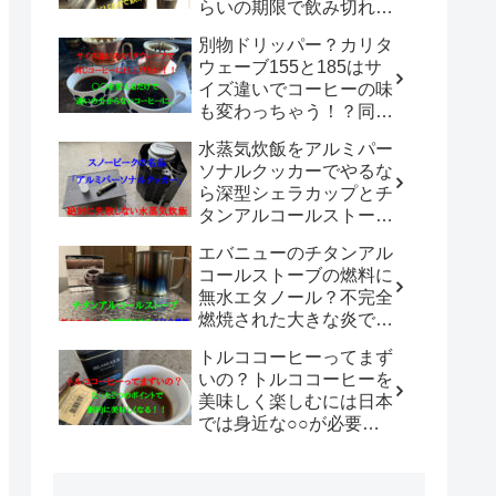
らいの期限で飲み切れば
美味しいまま楽しめる
別物ドリッパー？カリタ
の？？
ウェーブ155と185はサ
イズ違いでコーヒーの味
も変わっちゃう！？同じ
シリーズのドリッパーで
水蒸気炊飯をアルミパー
違いを感じないコーヒー
ソナルクッカーでやるな
を淹れる方法は？
ら深型シェラカップとチ
タンアルコールストーブ
の組み合わせが最強！コ
エバニューのチタンアル
ンパクトにまとめられて
コールストーブの燃料に
汎用性無限大！！
無水エタノール？不完全
燃焼された大きな炎でチ
タン製マグカップでお湯
トルココーヒーってまず
沸かしてコーヒーを楽し
いの？トルココーヒーを
む。
美味しく楽しむには日本
では身近な○○が必要だ
った！！