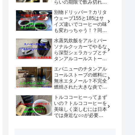
らいの期限で飲み切れば
美味しいまま楽しめる
別物ドリッパー？カリタ
の？？
ウェーブ155と185はサ
イズ違いでコーヒーの味
も変わっちゃう！？同じ
シリーズのドリッパーで
水蒸気炊飯をアルミパー
違いを感じないコーヒー
ソナルクッカーでやるな
を淹れる方法は？
ら深型シェラカップとチ
タンアルコールストーブ
の組み合わせが最強！コ
エバニューのチタンアル
ンパクトにまとめられて
コールストーブの燃料に
汎用性無限大！！
無水エタノール？不完全
燃焼された大きな炎でチ
タン製マグカップでお湯
トルココーヒーってまず
沸かしてコーヒーを楽し
いの？トルココーヒーを
む。
美味しく楽しむには日本
では身近な○○が必要だ
った！！